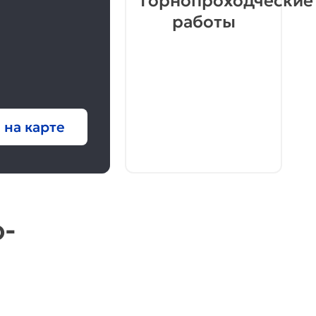
Горнопроходческие
работы
 на карте
‐