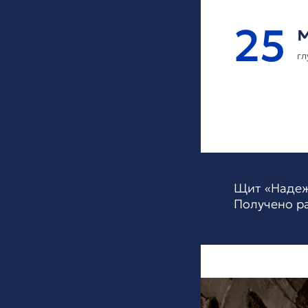
25
гл
Щит «Надеж
Получено р