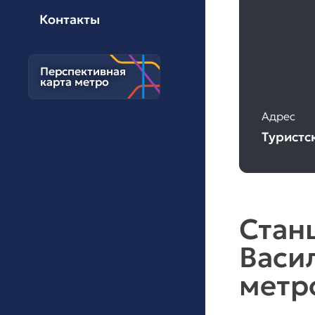
Контакты
Перспективная
карта метро
Адрес
Туристск
Стан
Васи
метр