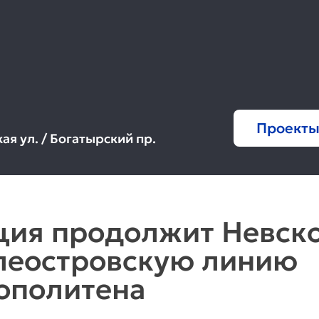
Проекты
ая ул. / Богатырский пр.
ция продолжит Невско
леостровскую линию
ополитена