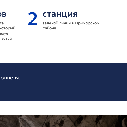
2
ов
станция
та
зеленой линии в Приморском
который
районе
ьзует
льства
тоннеля.