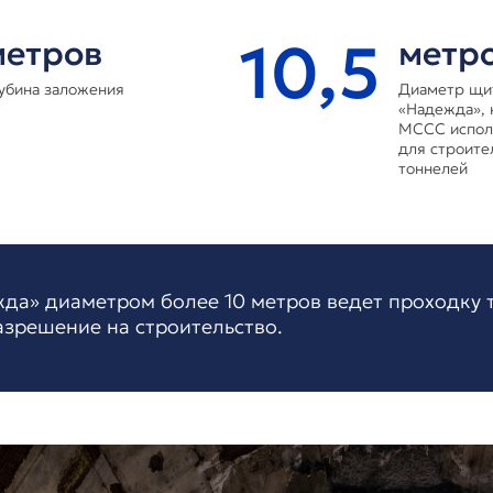
10,5
метров
метр
убина заложения
Диаметр щи
«Надежда», 
МССС испол
для строите
тоннелей
да» диаметром более 10 метров ведет проходку 
азрешение на строительство.